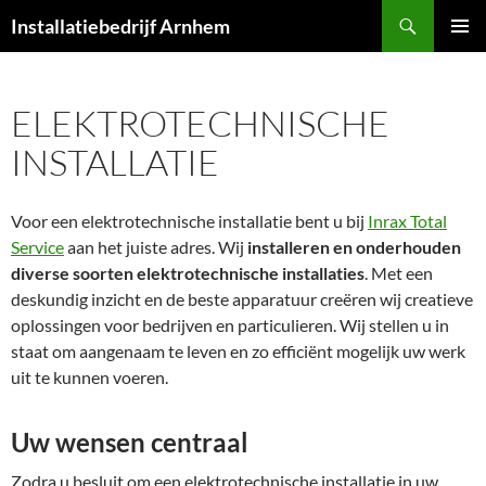
Ga
Zoeken
Installatiebedrijf Arnhem
naar
PRIMAI
de
MENU
inhoud
ELEKTROTECHNISCHE
INSTALLATIE
Voor een elektrotechnische installatie bent u bij
Inrax Total
Service
aan het juiste adres. Wij
installeren en onderhouden
diverse soorten elektrotechnische installaties
. Met een
deskundig inzicht en de beste apparatuur creëren wij creatieve
oplossingen voor bedrijven en particulieren. Wij stellen u in
staat om aangenaam te leven en zo efficiënt mogelijk uw werk
uit te kunnen voeren.
Uw wensen centraal
Zodra u besluit om een elektrotechnische installatie in uw