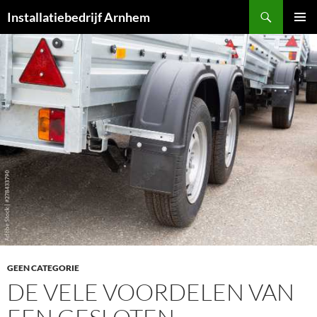
Ga
Zoeken
Installatiebedrijf Arnhem
naar
PRIMAI
de
MENU
inhoud
GEEN CATEGORIE
DE VELE VOORDELEN VAN