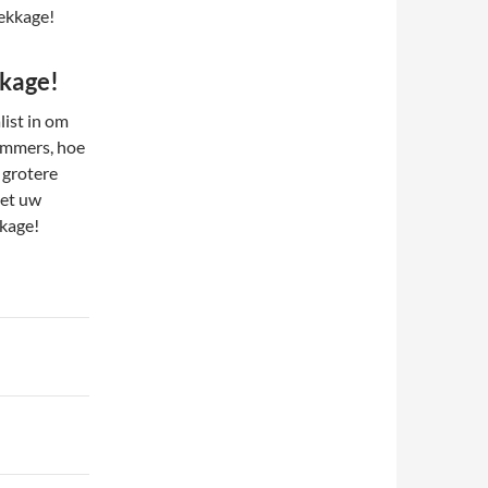
lekkage!
kkage!
list in om
 Immers, hoe
 grotere
met uw
kkage!