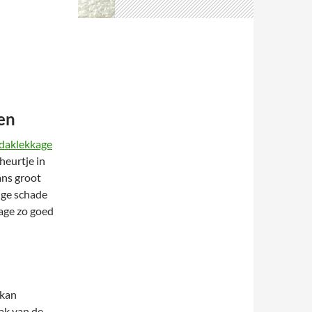
en
daklekkage
heurtje in
ans groot
ige schade
kage zo goed
 kan
ak van de