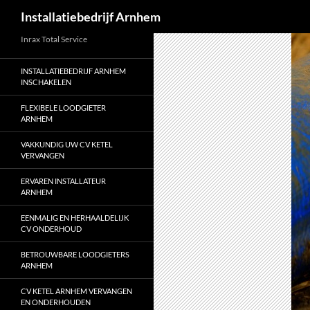
Zoeken
Installatiebedrijf Arnhem
Ga
Inrax Total Service
naar
INSTALLATIEBEDRIJF ARNHEM
de
INSCHAKELEN
inhoud
FLEXIBELE LOODGIETER
ARNHEM
VAKKUNDIG UW CV KETEL
VERVANGEN
ERVAREN INSTALLATEUR
ARNHEM
EENMALIG EN HERHAALDELIJK
CV ONDERHOUD
BETROUWBARE LOODGIETERS
ARNHEM
CV KETEL ARNHEM VERVANGEN
EN ONDERHOUDEN