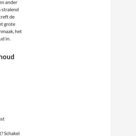
 en ander
n stralend
reft de
et grote
onmaak, het
d in.
rhoud
nst
t? Schakel