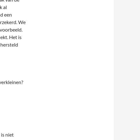
k al
ad een
erzekerd. We
jvoorbeeld.
ekt. Het is
 hersteld
verkleinen?
is niet